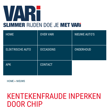
HOME
OVER VARI
NIEUWE AUTO'S
ELEKTRISCHE AUTO
OCCASIONS
ONDERHOUD
APK
CONTACT
YOU ARE HERE
HOME
»
NIEUWS
KENTEKENFRAUDE INPERKEN
DOOR CHIP