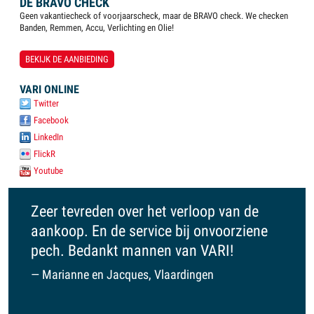
DE BRAVO CHECK
Geen vakantiecheck of voorjaarscheck, maar de BRAVO check. We checken
Banden, Remmen, Accu, Verlichting en Olie!
BEKIJK DE AANBIEDING
VARI ONLINE
Twitter
Facebook
LinkedIn
FlickR
Youtube
Zeer tevreden over het verloop van de
VARI 
aankoop. En de service bij onvoorziene
op je 
pech. Bedankt mannen van VARI!
een f
je ni
Marianne en Jacques, Vlaardingen
kijken
Ruu