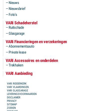
Nieuws
Nieuwsbrief
Foto's
VARi Schadeherstel
Ruitschade
Glasgarage
VARi Financieringen en verzekeringen
Abonnementsauto
Private lease
VARi Accessoires en onderdelen
Trekhaken
VARI Aanbieding
FOOTER MENU
VARI RIDDERKERK
VARI VLAARDINGEN
VARI GLASGARAGE
LEVERINGSVOORWAARDEN
DISCLAIMER
PRIVACY
SITEMAP
ZOEKEN