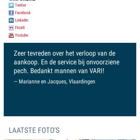
Twitter
Facebook
LinkedIn
FlickR
Youtube
Zeer tevreden over het verloop van de
VARI is
aankoop. En de service bij onvoorziene
op je g
pech. Bedankt mannen van VARI!
een fa
je nieu
Marianne en Jacques, Vlaardingen
kijken.
Ruud,
LAATSTE FOTO'S