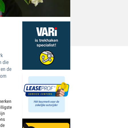
rk
n die
 en de
rtom
merken
lligste
ijn
ons
 de