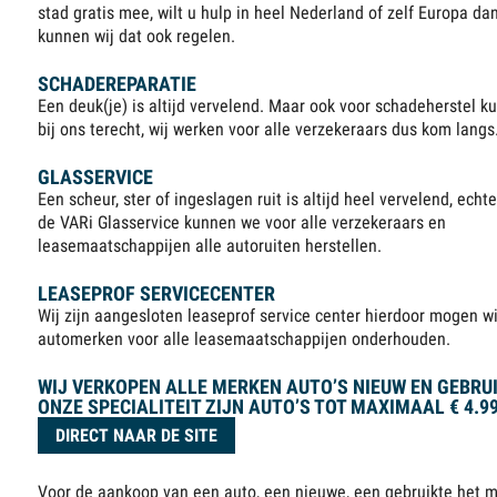
stad gratis mee, wilt u hulp in heel Nederland of zelf Europa da
kunnen wij dat ook regelen.
SCHADEREPARATIE
Een deuk(je) is altijd vervelend. Maar ook voor schadeherstel ku
bij ons terecht, wij werken voor alle verzekeraars dus kom langs
GLASSERVICE
Een scheur, ster of ingeslagen ruit is altijd heel vervelend, echt
de VARi Glasservice kunnen we voor alle verzekeraars en
leasemaatschappijen alle autoruiten herstellen.
LEASEPROF SERVICECENTER
Wij zijn aangesloten leaseprof service center hierdoor mogen wi
automerken voor alle leasemaatschappijen onderhouden.
WIJ VERKOPEN ALLE MERKEN AUTO’S NIEUW EN GEBRUI
ONZE SPECIALITEIT ZIJN AUTO’S TOT MAXIMAAL € 4.99
DIRECT NAAR DE SITE
Voor de aankoop van een auto, een nieuwe, een gebruikte het 