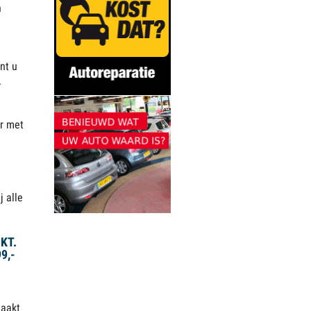
n
nt u
.
er met
j alle
KT.
9,-
maakt