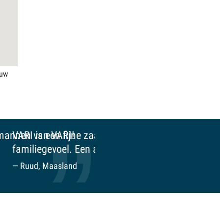
euw
jk, bijna een
ijken.