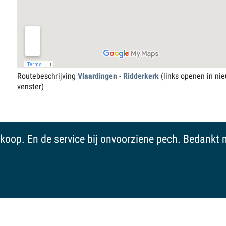
Routebeschrijving
Vlaardingen
-
Ridderkerk
(links openen in ni
venster)
 er wordt geen druk op je gelegd, vriendelijk, menseli
rader om voor je nieuwe of gebruikte auto te gaan k