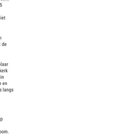
 5
iet
h
t de
plaar
kerk
 in
n en
s langs
op
room.