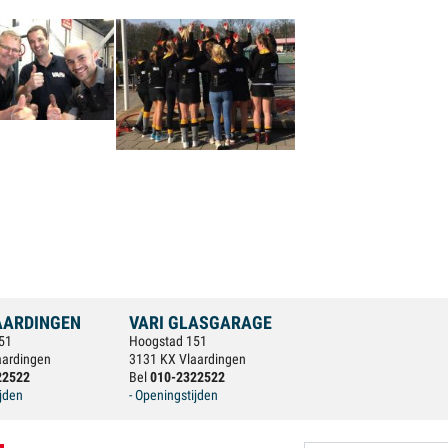
AARDINGEN
VARI GLASGARAGE
51
Hoogstad 151
aardingen
3131 KX Vlaardingen
22522
Bel
010-2322522
ijden
- Openingstijden