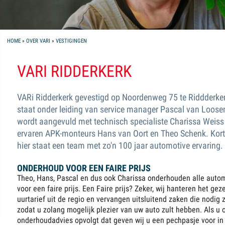
YOU ARE HERE
HOME
»
OVER VARI
»
VESTIGINGEN
VARI RIDDERKERK
VARi Ridderkerk gevestigd op Noordenweg 75 te Riddderke
staat onder leiding van service manager Pascal van Loose
wordt aangevuld met technisch specialiste Charissa Weiss
ervaren APK-monteurs Hans van Oort en Theo Schenk. Ko
hier staat een team met zo'n 100 jaar automotive ervaring.
ONDERHOUD VOOR EEN FAIRE PRIJS
Theo, Hans, Pascal en dus ook Charissa onderhouden alle auto
voor een faire prijs. Een Faire prijs? Zeker, wij hanteren het geze
uurtarief uit de regio en vervangen uitsluitend zaken die nodig z
zodat u zolang mogelijk plezier van uw auto zult hebben. Als u 
onderhoudadvies opvolgt dat geven wij u een pechpasje voor in