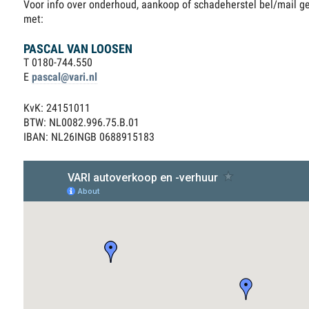
Voor info over onderhoud, aankoop of schadeherstel bel/mail g
met:
PASCAL VAN LOOSEN
T 0180-744.550
E
pascal@vari.nl
KvK: 24151011
BTW: NL0082.996.75.B.01
IBAN: NL26INGB 0688915183