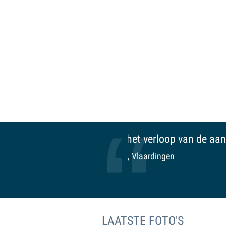
VARI is een fijne zaak:
familiegevoel. Een aan
Ruud, Maasland
LAATSTE FOTO'S