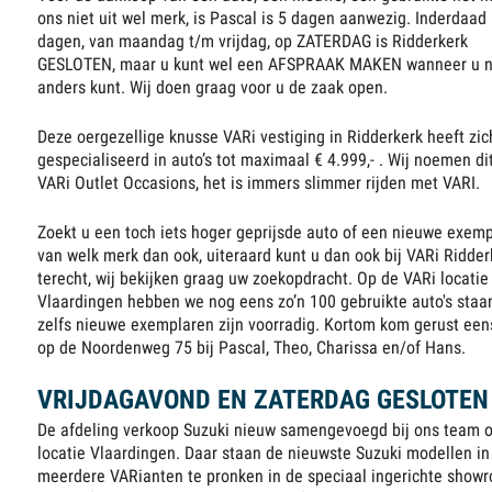
ons niet uit wel merk, is Pascal is 5 dagen aanwezig. Inderdaad
dagen, van maandag t/m vrijdag, op ZATERDAG is Ridderkerk
GESLOTEN, maar u kunt wel een AFSPRAAK MAKEN wanneer u n
anders kunt. Wij doen graag voor u de zaak open.
Deze oergezellige knusse VARi vestiging in Ridderkerk heeft zic
gespecialiseerd in auto’s tot maximaal € 4.999,- . Wij noemen di
VARi Outlet Occasions, het is immers slimmer rijden met VARI.
Zoekt u een toch iets hoger geprijsde auto of een nieuwe exem
van welk merk dan ook, uiteraard kunt u dan ook bij VARi Ridder
terecht, wij bekijken graag uw zoekopdracht. Op de VARi locatie
Vlaardingen hebben we nog eens zo’n 100 gebruikte auto's staa
zelfs nieuwe exemplaren zijn voorradig. Kortom kom gerust een
op de Noordenweg 75 bij Pascal, Theo, Charissa en/of Hans.
VRIJDAGAVOND EN ZATERDAG GESLOTEN
De afdeling verkoop Suzuki nieuw samengevoegd bij ons team 
locatie Vlaardingen. Daar staan de nieuwste Suzuki modellen in
meerdere VARianten te pronken in de speciaal ingerichte show