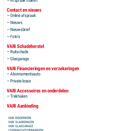
Afspraak maken
Contact en nieuws
Online afspraak
Nieuws
Nieuwsbrief
Foto's
VARi Schadeherstel
Ruitschade
Glasgarage
VARi Financieringen en verzekeringen
Abonnementsauto
Private lease
VARi Accessoires en onderdelen
Trekhaken
VARI Aanbieding
FOOTER MENU
VARI RIDDERKERK
VARI VLAARDINGEN
VARI GLASGARAGE
LEVERINGSVOORWAARDEN