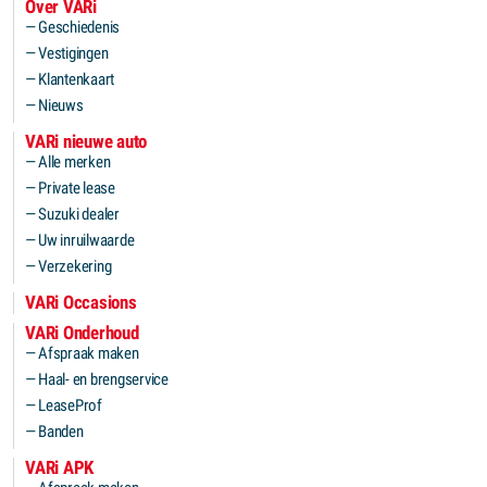
Over VARi
Geschiedenis
Vestigingen
Klantenkaart
Nieuws
VARi nieuwe auto
Alle merken
Private lease
Suzuki dealer
Uw inruilwaarde
Verzekering
VARi Occasions
VARi Onderhoud
Afspraak maken
Haal- en brengservice
LeaseProf
Banden
VARi APK