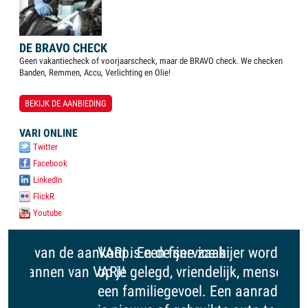
DE BRAVO CHECK
Geen vakantiecheck of voorjaarscheck, maar de BRAVO check. We checken
Banden, Remmen, Accu, Verlichting en Olie!
BEKIJK DE AANBIEDING
VARI ONLINE
Twitter
Facebook
LinkedIn
FlickR
Youtube
VARI is een fijne zaak: er wordt geen druk
op je gelegd, vriendelijk, menselijk, bijna
een familiegevoel. Een aanrader om voor