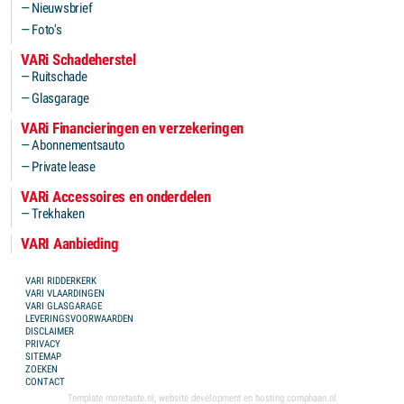
Nieuwsbrief
Foto's
VARi Schadeherstel
Ruitschade
Glasgarage
VARi Financieringen en verzekeringen
Abonnementsauto
Private lease
VARi Accessoires en onderdelen
Trekhaken
VARI Aanbieding
FOOTER MENU
VARI RIDDERKERK
VARI VLAARDINGEN
VARI GLASGARAGE
LEVERINGSVOORWAARDEN
DISCLAIMER
PRIVACY
SITEMAP
ZOEKEN
CONTACT
Template
moretaste.nl
, website development en hosting
comphaan.nl