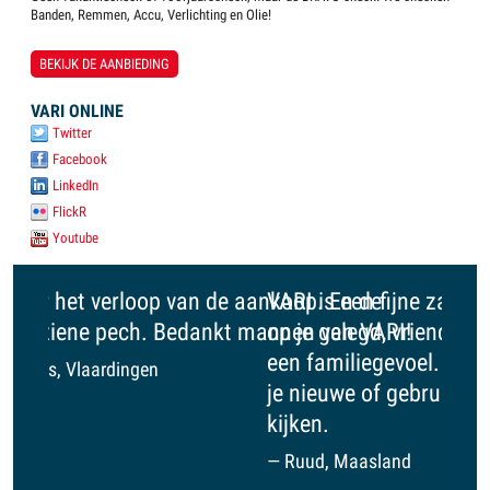
Banden, Remmen, Accu, Verlichting en Olie!
BEKIJK DE AANBIEDING
VARI ONLINE
Twitter
Facebook
LinkedIn
FlickR
Youtube
VARI is een fijne zaak: er wordt geen druk
op je gelegd, vriendelijk, menselijk, bijna
een familiegevoel. Een aanrader om voor
je nieuwe of gebruikte auto te gaan
kijken.
Ruud, Maasland