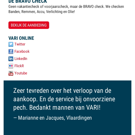
DE BRAVO CHECK
Geen vakantiecheck of voorjaarscheck, maar de BRAVO check. We checken
Banden, Remmen, Accu, Verlichting en Olie!
BEKIJK DE AANBIEDING
VARI ONLINE
Twitter
Facebook
LinkedIn
FlickR
Youtube
den over het verloop van de aankoop. En de
VARI is een fijne zaa
j onvoorziene pech. Bedankt mannen van VARI!
op je gelegd, vriendel
een familiegevoel. E
n Jacques, Vlaardingen
je nieuwe of gebruik
kijken.
Ruud, Maasland