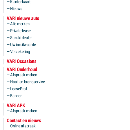
Klantenkaart
Nieuws
VARi nieuwe auto
Alle merken
Private lease
Suzuki dealer
Uw inruilwaarde
Verzekering
VARi Occasions
VARi Onderhoud
Afspraak maken
Haal- en brengservice
LeaseProf
Banden
VARi APK
Afspraak maken
Contact en nieuws
Online afspraak