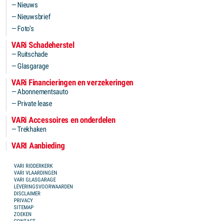
Nieuws
Nieuwsbrief
Foto's
VARi Schadeherstel
Ruitschade
Glasgarage
VARi Financieringen en verzekeringen
Abonnementsauto
Private lease
VARi Accessoires en onderdelen
Trekhaken
VARI Aanbieding
FOOTER MENU
VARI RIDDERKERK
VARI VLAARDINGEN
VARI GLASGARAGE
LEVERINGSVOORWAARDEN
DISCLAIMER
PRIVACY
SITEMAP
ZOEKEN