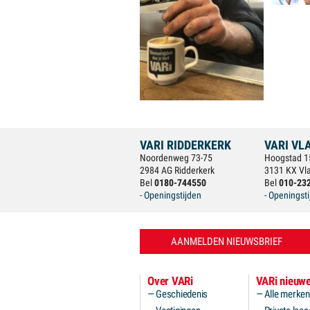
VARI RIDDERKERK
VARI VL
Noordenweg 73-75
Hoogstad 1
2984 AG Ridderkerk
3131 KX Vl
Bel
0180-744550
Bel
010-23
- Openingstijden
- Openingst
AANMELDEN NIEUWSBRIEF
Over VARi
VARi nieuwe
Geschiedenis
Alle merken