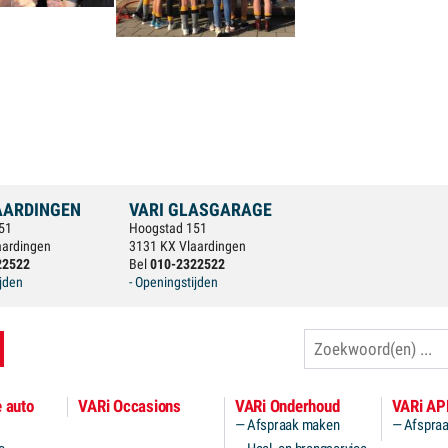
AARDINGEN
VARI GLASGARAGE
51
Hoogstad 151
aardingen
3131 KX Vlaardingen
22522
Bel
010-2322522
ijden
- Openingstijden
Zoeken
 auto
VARi Occasions
VARi Onderhoud
VARi AP
Afspraak maken
Afspra