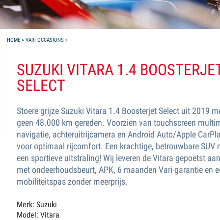
YOU ARE HERE
HOME
»
VARI OCCASIONS
»
SUZUKI VITARA 1.4 BOOSTERJE
SELECT
Stoere grijze Suzuki Vitara 1.4 Boosterjet Select uit 2019 
geen 48.000 km gereden. Voorzien van touchscreen multi
navigatie, achteruitrijcamera en Android Auto/Apple CarPl
voor optimaal rijcomfort. Een krachtige, betrouwbare SUV 
een sportieve uitstraling! Wij leveren de Vitara gepoetst aan
met ondeerhoudsbeurt, APK, 6 maanden Vari-garantie en 
mobiliteitspas zonder meerprijs.
Merk: Suzuki
Model: Vitara