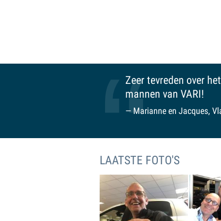
ice bij onvoorziene pech. Bedankt mannen van VARI!
VARI is een fij
familiegevoel.
Ruud, Maaslan
LAATSTE FOTO'S