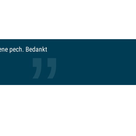
 menselijk, bijna een
e gaan kijken.