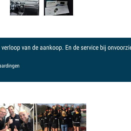
ne zaak: er wordt geen druk op je gelegd, vriendelijk,
 Een aanrader om voor je nieuwe of gebruikte auto t
d