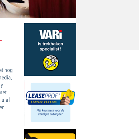
T
met nog
media,
ay
met
 u af
een