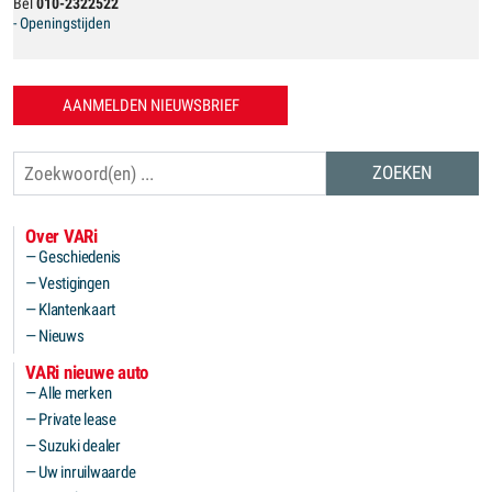
Bel
010-2322522
- Openingstijden
AANMELDEN NIEUWSBRIEF
Zoeken
Over VARi
Geschiedenis
Vestigingen
Klantenkaart
Nieuws
VARi nieuwe auto
Alle merken
Private lease
Suzuki dealer
Uw inruilwaarde