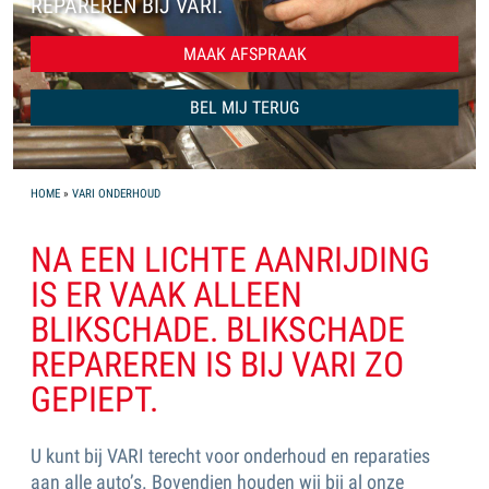
REPAREREN BIJ VARI.
MAAK AFSPRAAK
Naam
Onderwerp
Telefoonnummer
Dit veld s.v.p. niet invullen
*
BEL MIJ TERUG
YOU ARE HERE
HOME
»
VARI ONDERHOUD
NA EEN LICHTE AANRIJDING
IS ER VAAK ALLEEN
BLIKSCHADE. BLIKSCHADE
REPAREREN IS BIJ VARI ZO
GEPIEPT.
U kunt bij VARI terecht voor onderhoud en reparaties
aan alle auto’s. Bovendien houden wij bij al onze