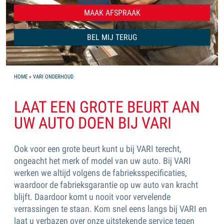
MAAK AFSPRAAK
Naam
Onderwerp
Telefoonnummer
Dit veld s.v.p. niet invullen
*
BEL MIJ TERUG
YOU ARE HERE
HOME
»
VARI ONDERHOUD
LAAT EEN GROTE BEURT AAN
UW AUTO DOEN BIJ VARI
Ook voor een grote beurt kunt u bij VARI terecht,
ongeacht het merk of model van uw auto. Bij VARI
werken we altijd volgens de fabrieksspecificaties,
waardoor de fabrieksgarantie op uw auto van kracht
blijft. Daardoor komt u nooit voor vervelende
verrassingen te staan. Kom snel eens langs bij VARI en
laat u verbazen over onze uitstekende service tegen