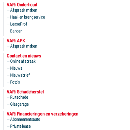
VARi Onderhoud
Afspraak maken
Haal- en brengservice
LeaseProf
Banden
VARi APK
Afspraak maken
Contact en nieuws
Online afspraak
Nieuws
Nieuwsbrief
Foto's
VARi Schadeherstel
Ruitschade
Glasgarage
VARi Financieringen en verzekeringen
Abonnementsauto
Private lease