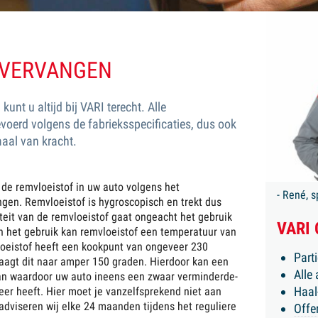
 VERVANGEN
unt u altijd bij VARI terecht. Alle
erd volgens de fabrieksspecificaties, dus ook
maal van kracht.
N
 de remvloeistof in uw auto volgens het
- René, 
en. Remvloeistof is hygroscopisch en trekt dus
eit van de remvloeistof gaat ongeacht het gebruik
VARI
In het gebruik kan remvloeistof een temperatuur van
loeistof heeft een kookpunt van ongeveer 230
Part
agt dit naar amper 150 graden. Hierdoor kan een
Alle
an waardoor uw auto ineens een zwaar verminderde-
Haal
er heeft. Hier moet je vanzelfsprekend niet aan
dviseren wij elke 24 maanden tijdens het reguliere
Offe