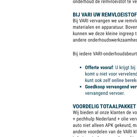
onderhoud de remvloeistof te v
BIJ VARI UW REMVLOEISTO
Bij VARI vervangen we uw remvlo
materialen en apparatuur. Bovendi
kunnen we deze kleine ingreep 
andere onderhoudswerkzaamhed
Bij iedere VARI-onderhoudsbeurt
Offerte vooraf
: U krijgt b
komt u niet voor vervelend
kunt ook
zelf online bere
Goedkoop vervangend ver
vervangend vervoer.
VOORDELIG TOTAALPAKKET
Wij bieden al onze klanten de v
+ pechhulp Nederland + olie ver
auto niet alleen APK gekeurd, ma
andere voordelen van de VARI kl