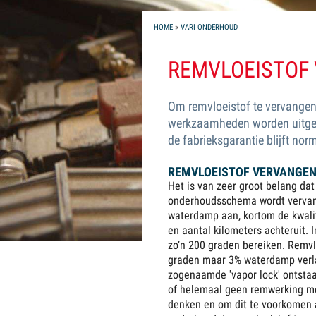
YOU ARE HERE
HOME
»
VARI ONDERHOUD
REMVLOEISTOF
Om remvloeistof te vervangen k
werkzaamheden worden uitgevo
de fabrieksgarantie blijft nor
REMVLOEISTOF VERVANGE
Het is van zeer groot belang dat
onderhoudsschema wordt vervang
waterdamp aan, kortom de kwalit
en aantal kilometers achteruit. 
zo’n 200 graden bereiken. Remv
graden maar 3% waterdamp verla
zogenaamde 'vapor lock' ontsta
of helemaal geen remwerking me
denken en om dit te voorkomen a