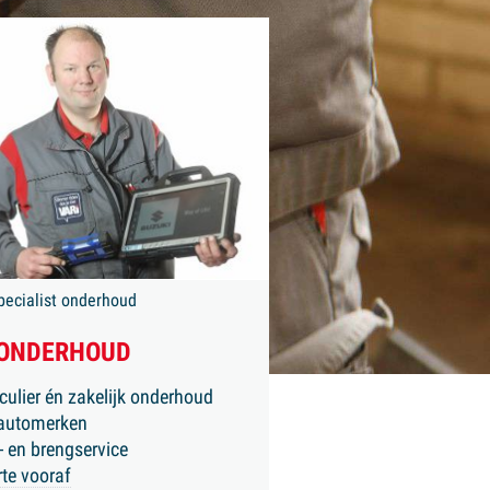
specialist onderhoud
 ONDERHOUD
iculier én zakelijk onderhoud
 automerken
- en brengservice
rte vooraf