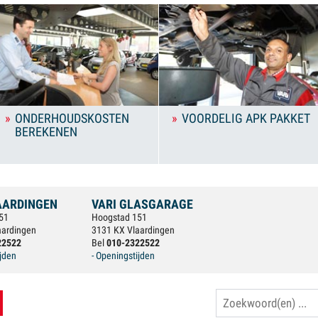
ONDERHOUDSKOSTEN
VOORDELIG APK PAKKET
BEREKENEN
AARDINGEN
VARI GLASGARAGE
51
Hoogstad 151
aardingen
3131 KX Vlaardingen
22522
Bel
010-2322522
ijden
- Openingstijden
Zoeken