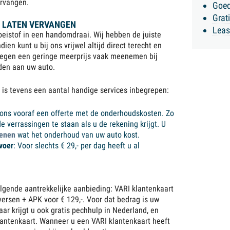
ervangen.
Goed
Grat
F LATEN VERVANGEN
Leas
eistof in een handomdraai. Wij hebben de juiste
en kunt u bij ons vrijwel altijd direct terecht en
tegen een geringe meerprijs vaak meenemen bij
en aan uw auto.
 is tevens een aantal handige services inbegrepen:
ij ons vooraf een offerte met de onderhoudskosten. Zo
e verrassingen te staan als u de rekening krijgt. U
kenen
wat het onderhoud van uw auto kost.
voer
: Voor slechts € 29,- per dag heeft u al
olgende aantrekkelijke aanbieding: VARI klantenkaart
versen + APK voor € 129,-. Voor dat bedrag is uw
ar krijgt u ook gratis pechhulp in Nederland, en
antenkaart. Wanneer u een VARI klantenkaart heeft