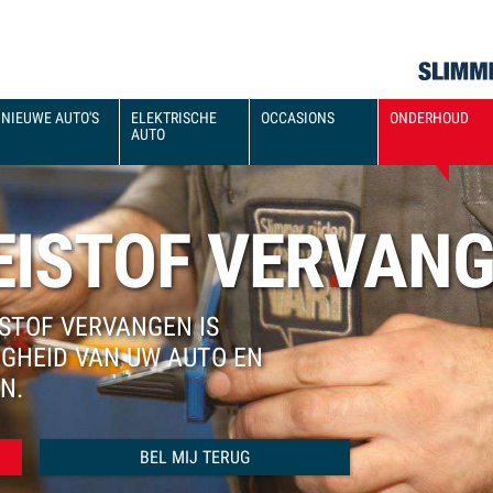
NIEUWE AUTO'S
ELEKTRISCHE
OCCASIONS
ONDERHOUD
AUTO
ISTOF VERVAN
STOF VERVANGEN IS
IGHEID VAN UW AUTO EN
N.
Naam
Onderwerp
Telefoonnummer
Dit veld s.v.p. niet invullen
*
BEL MIJ TERUG