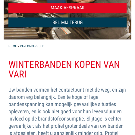
MAAK AFSPRAAK
Naam
Onderwerp
Telefoonnummer
Dit veld s.v.p. niet invullen
*
BEL MIJ TERUG
YOU ARE HERE
HOME
»
VARI ONDERHOUD
WINTERBANDEN KOPEN VAN
VARI
Uw banden vormen het contactpunt met de weg, en zijn
daarom erg belangrijk. Een te hoge of lage
bandenspanning kan mogelijk gevaarlijke situaties
opleveren, en is ook niet goed voor hun levensduur en
invloed op de brandstofconsumptie. Slijtage is echter
gevaarlijker: als het profiel grotendeels van uw banden
is afgesleten, heeft u aanzienlijk minder grip. Profiel