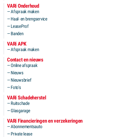
VARi Onderhoud
Afspraak maken
Haal- en brengservice
LeaseProf
Banden
VARi APK
Afspraak maken
Contact en nieuws
Online afspraak
Nieuws
Nieuwsbrief
Foto's
VARi Schadeherstel
Ruitschade
Glasgarage
VARi Financieringen en verzekeringen
Abonnementsauto
Private lease