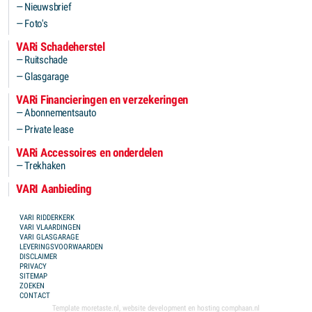
Nieuwsbrief
Foto's
VARi Schadeherstel
Ruitschade
Glasgarage
VARi Financieringen en verzekeringen
Abonnementsauto
Private lease
VARi Accessoires en onderdelen
Trekhaken
VARI Aanbieding
FOOTER MENU
VARI RIDDERKERK
VARI VLAARDINGEN
VARI GLASGARAGE
LEVERINGSVOORWAARDEN
DISCLAIMER
PRIVACY
SITEMAP
ZOEKEN
CONTACT
Template
moretaste.nl
, website development en hosting
comphaan.nl