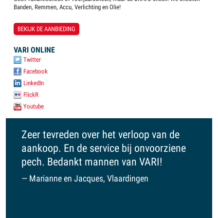
Banden, Remmen, Accu, Verlichting en Olie!
BEKIJK DE AANBIEDING
VARI ONLINE
Twitter
Facebook
LinkedIn
FlickR
Youtube
Zeer tevreden over het verloop van de
VARI 
aankoop. En de service bij onvoorziene
op je
pech. Bedankt mannen van VARI!
een 
je ni
Marianne en Jacques, Vlaardingen
kijke
Ruu