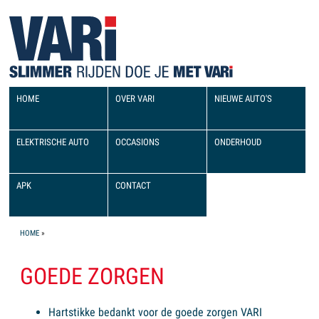
HOME
OVER VARI
NIEUWE AUTO'S
ELEKTRISCHE AUTO
OCCASIONS
ONDERHOUD
APK
CONTACT
YOU ARE HERE
HOME
»
GOEDE ZORGEN
Hartstikke bedankt voor de goede zorgen VARI