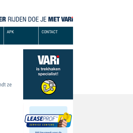
APK
CONTACT
ndt ze