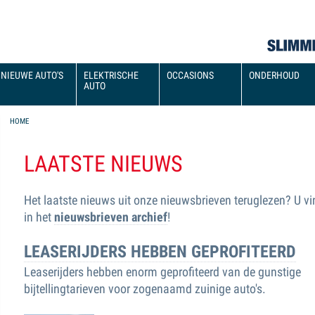
NIEUWE AUTO'S
ELEKTRISCHE
OCCASIONS
ONDERHOUD
AUTO
YOU ARE HERE
HOME
LAATSTE NIEUWS
Het laatste nieuws uit onze nieuwsbrieven teruglezen? U vi
in het
nieuwsbrieven archief
!
LEASERIJDERS HEBBEN GEPROFITEERD
Leaserijders hebben enorm geprofiteerd van de gunstige
bijtellingtarieven voor zogenaamd zuinige auto's.