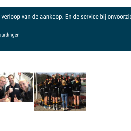
zaak: er wordt geen druk op je gelegd, vriendelijk, me
n aanrader om voor je nieuwe of gebruikte auto te g