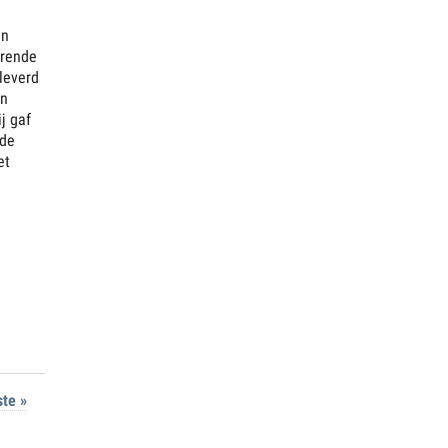
en
erende
leverd
en
j gaf
 de
et
ste »