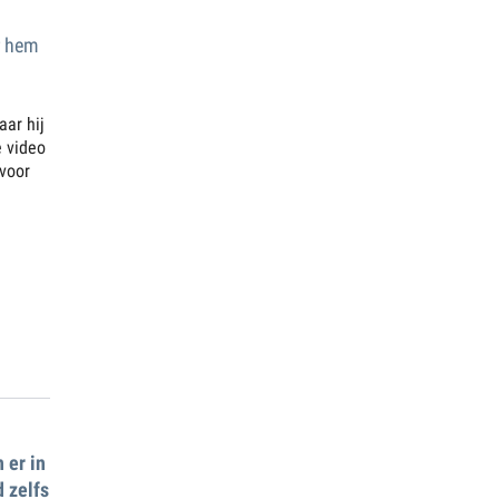
r hem
ar hij
e video
 voor
 er in
 zelfs