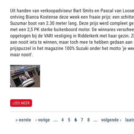
Uit handen van verkoopadviseur Bart Smits en Pascal van Loos
ontving Bianca Kostense deze week een fraaie prijs: een schitt
Suzumar boot van 2.30 meter lang. Deze prijs werd compleet ge
met een 2,5 PK sterke buitenboord motor. De winnares versche
opgetogen bij de VARI vestiging in Ridderkerk met haar gezin. Zi
aan nooit iets te winnen, maar toch mee te hebben gedaan aan
prijspuzzel in het magazine 100% Suzuki onder het motto 'je we
maar nooit'.
LEES MEER
OVER BIANCA KOSTENSE- LENTE WINT SUZUMAR OPBLAASBOOT
PAGES
« eerste
‹ vorige
…
4
5
6
7
8
…
volgende ›
laat