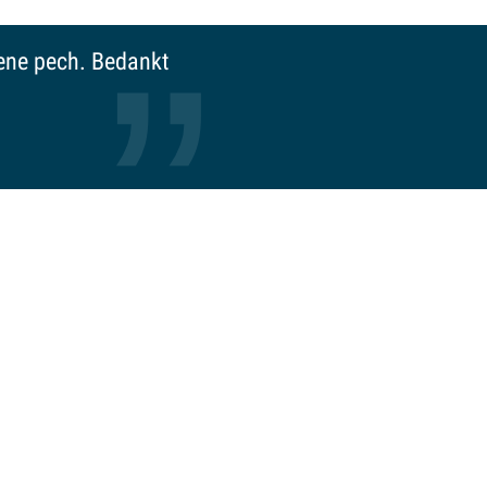
nselijk, bijna een
aan kijken.