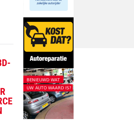
G
3D-
AR
RCE
N