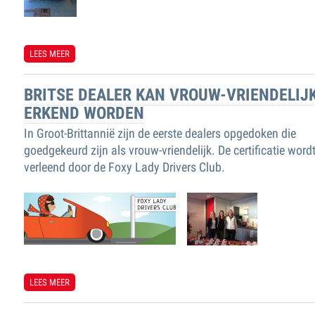
LEES MEER
OVER 'REPUTATIE GARAGE BELANGRIJKER DAN PRIJS'
BRITSE DEALER KAN VROUW-VRIENDELIJ
ERKEND WORDEN
In Groot-Brittannië zijn de eerste dealers opgedoken die
goedgekeurd zijn als vrouw-vriendelijk. De certificatie word
verleend door de Foxy Lady Drivers Club.
LEES MEER
OVER BRITSE DEALER KAN VROUW-VRIENDELIJK ERKEND WORDEN