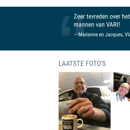
 bij onvoorziene pech. Bedankt mannen van VARI!
VARI is een fijne 
familiegevoel. Ee
Ruud, Maasland
LAATSTE FOTO'S